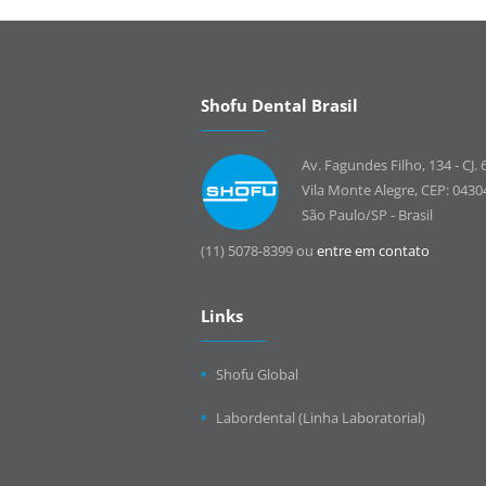
Shofu Dental Brasil
Av. Fagundes Filho, 134 - CJ. 
Vila Monte Alegre, CEP: 0430
São Paulo/SP - Brasil
(11) 5078-8399 ou
entre em contato
Links
Shofu Global
Labordental (Linha Laboratorial)